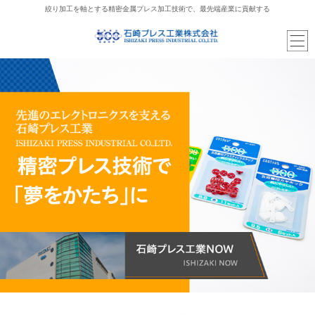
絞り加工を軸とする精密金属プレス加工技術で、最先端産業に貢献する