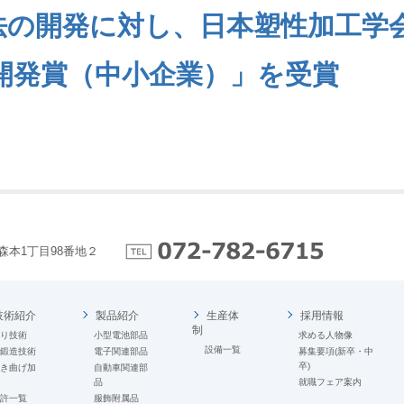
法の開発に対し、日本塑性加工学
開発賞（中小企業）」を受賞
森本1丁目98番地２
技術紹介
製品紹介
生産体
採用情報
制
絞り技術
小型電池部品
求める人物像
設備一覧
板鍛造技術
電子関連部品
募集要項(新卒・中
卒)
抜き曲げ加
自動車関連部
工
品
就職フェア案内
特許一覧
服飾附属品