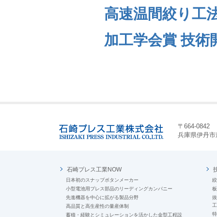
高速温間絞り工
加工学会賞 技術
〒664-0842
兵庫県伊丹市
石崎プレス工業NOW
日本初のスナップボタンメーカー
小型電池用プレス部品のリーディングカンパニー
先進機器を中心に拡がる製品分野
高品質と高生産性の量産体制
蓄積・経験とシミュレーションを活かした金型工程設